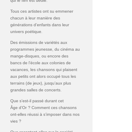
qui le film est dédié.
Tous ces artistes ont su emmener
chacun à leur manière des
générations d’enfants dans leur
univers poétique.
Des émissions de variétés aux
programmes jeunesse, du cinéma au
mange-disques, ou encore des
bancs de l’école aux colonies de
vacances, les chansons qui plaisent
aux petits ont alors occupé tous les
terrains (de jeux), jusqu’aux plus
grandes salles de concerts.
Que s’est-il passé durant cet
Âge d’Or ? Comment ces chansons
ont-elles réussi à s’imposer dans nos
vies ?
Que racontent-elles sur la société,