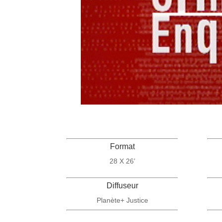
Format
28 X 26’
Diffuseur
Planète+ Justice